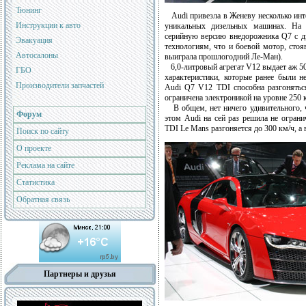
Тюнинг
Audi привезла в Женеву несколько инте
Инструкции к авто
уникальных дизельных машинах. На а
серийную версию внедорожника Q7 с д
Эвакуация
технологиям, что и боевой мотор, сто
Автосалоны
выиграла прошлогодний Ле-Ман).
6,0-литровый агрегат V12 выдает аж 50
ГБО
характеристики, которые ранее были 
Производители запчастей
Audi Q7 V12 TDI способна разгоняться
ограничена электроникой на уровне 250 к
В общем, нет ничего удивительного, ч
Форум
этом Audi на сей раз решила не ограни
TDI Le Mans разгоняется до 300 км/ч, а в
Поиск по сайту
О проекте
Реклама на сайте
Статистика
Обратная связь
Партнеры и друзья