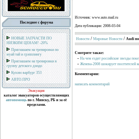
Источник: www.auto.mail.ru
Последнее с форума
Дата публикации: 2008-03-04
/
/
НОВЫЕ ЗАПЧАСТИ ПО
Новости
Мировые Новости
Audi по
НИЗКИМ ЦЕНАМ! -20%
Приглашаем на тренировки по
Смотрите также:
муай тай и грэпплингу
-
На чем ездят российские звезды поке
Приглашаем на тренировки в
-
Женева-2008 шокирует посетителей 
группу детского дзюдо
Куплю варбург 353
Комментарии:
АВТО.ПРО
написать комментарий
Эвакуация
каталог эвакуаторов осуществляющих
автопомощь
по г. Минску, РБ и за её
пределами.