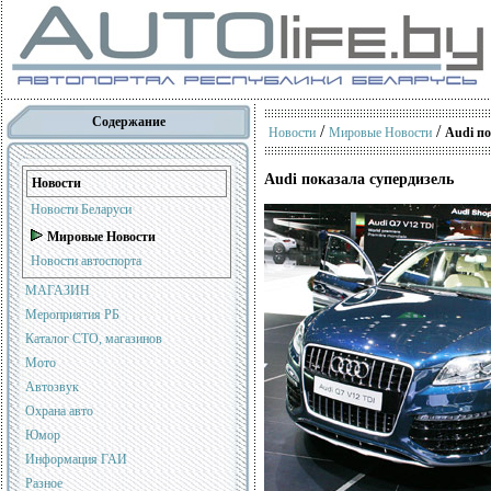
Содержание
/
/
Новости
Мировые Новости
Audi по
Audi показала супердизель
Новости
Новости Беларуси
Мировые Новости
Новости автоспорта
МАГАЗИН
Мероприятия РБ
Каталог СТО, магазинов
Мото
Автозвук
Охрана авто
Юмор
Информация ГАИ
Разное