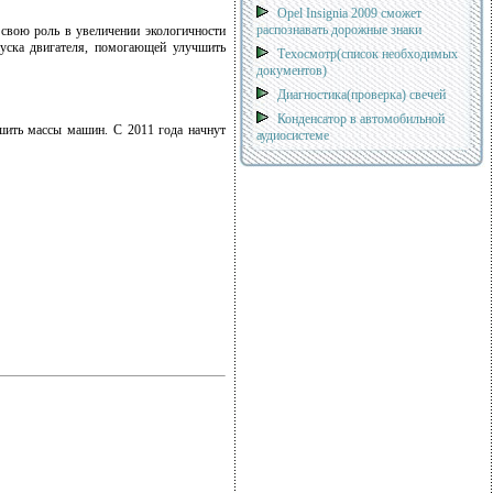
Opel Insignia 2009 сможет
распознавать дорожные знаки
свою роль в увеличении экологичности
пуска двигателя, помогающей улучшить
Техосмотр(список необходимых
документов)
Диагностика(проверка) свечей
Конденсатор в автомобильной
шить массы машин. С 2011 года начнут
аудиосистеме