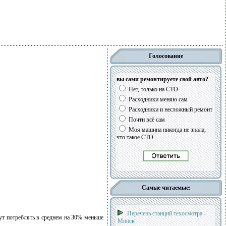
Голосование
вы сами ремонтируете свой авто?
Нет, только на СТО
Расходники меняю сам
Расходники и несложный ремонт
Почти всё сам
Моя машина никогда не знала,
что такое СТО
Самые читаемые:
Перечень станций техосмотра -
ут потреблять в среднем на 30% меньше
Минск