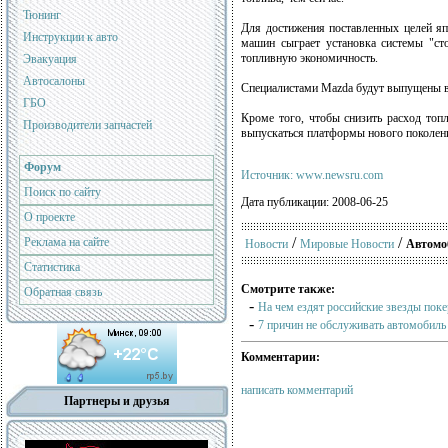
Тюнинг
Для достижения поставленных целей яп
Инструкции к авто
машин сыграет установка системы "сто
топливную экономичность.
Эвакуация
Автосалоны
Специалистами Mazda будут выпущены в 
ГБО
Кроме того, чтобы снизить расход топ
Производители запчастей
выпускаться платформы нового поколения
Форум
Источник: www.newsru.com
Поиск по сайту
Дата публикации: 2008-06-25
О проекте
/
/
Реклама на сайте
Новости
Мировые Новости
Автомоб
Статистика
Смотрите также:
Обратная связь
-
На чем ездят российские звезды поке
-
7 причин не обслуживать автомобиль
Комментарии:
написать комментарий
Партнеры и друзья