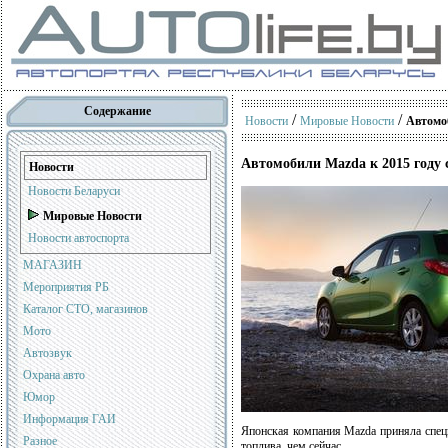
Содержание
/
/
Новости
Мировые Новости
Автомоб
Автомобили Mazda к 2015 году 
Новости
Новости Беларуси
Мировые Новости
Новости автоспорта
МАГАЗИН
Мероприятия РБ
Каталог СТО, магазинов
Мото
Автозвук
Охрана авто
Юмор
Информация ГАИ
Японская компания Mazda приняла спец
Разное
топлива, чем сейчас.