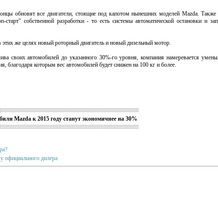
онцы обновят все двигатели, стоящие под капотом нынешних моделей Mazda. Также 
п-старт" собственной разработки - то есть системы автоматической остановки и за
этих же целях новый роторный двигатель и новый дизельный мотор.
лива своих автомобилей до указанного 30%-го уровня, компания намеревается умень
, благодаря которым вес автомобилей будет снижен на 100 кг и более.
или Mazda к 2015 году станут экономичнее на 30%
ра?
 у официального дилера